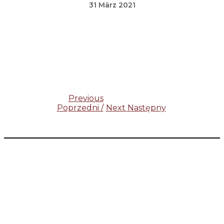
31 März 2021
Beitragsnavigation
Previous
Poprzedni /
Next
Następny