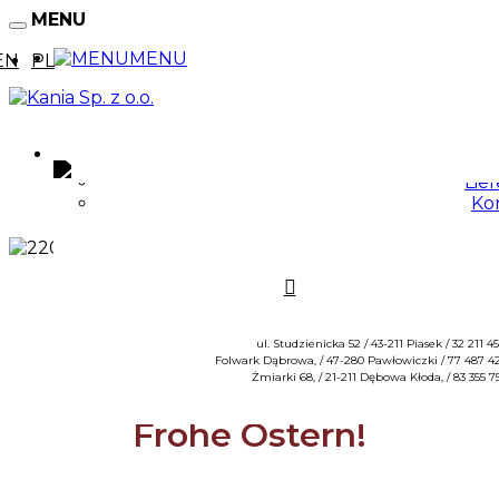
MENU
MENU
EN
PL
Home
MENU
Ang
News
Lie
Firma
Ko
Angebot
Lieferant
Kontakt
ul. Studzienicka 52 / 43-211 Piasek / 32 211 4
Folwark Dąbrowa, / 47-280 Pawłowiczki / 77 487 42
Żmiarki 68, / 21-211 Dębowa Kłoda, / 83 355 7
Frohe Ostern!
ul. Studzienicka 52 / 43-211 Piasek / 32 211 45 00
Folwark Dąbrowa, / 47-280 Pawłowiczki / 77 487 42 41
Żmiarki 68, / 21-211 Dębowa Kłoda, / 83 355 75 14