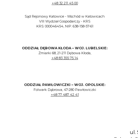
+48 32 211 45 00
Sąd Rejonowy Katowice - Wschód w Katowicach
VIII Wydział Gospodarczy - KRS
KRS: 000046454, NIP: 638-158-57-61
ODDZIAŁ DĘBOWA KŁODA – WOJ. LUBELSKIE:
Żmiarki 68, 21-211 Dębowa Kłoda,
+48 83 355 75 14
ODDZIAŁ PAWŁOWICZKI – WOJ. OPOLSKIE:
Folwark Dąbrowa, 47-280 Pawłowiczki
+48 77 487 42 41
ul. Studzi
Folwark Dąbrowa
Żmiarki 6
ul.