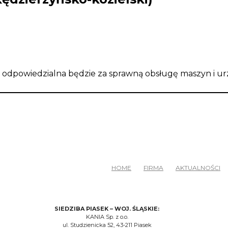
 odpowiedzialna będzie za sprawną obsługę maszyn i ur
HOME
FIRMA
AKTUALNOŚCI
SIEDZIBA PIASEK – WOJ. ŚLĄSKIE:
KANIA Sp. z o.o.
ul. Studzienicka 52, 43-211 Piasek