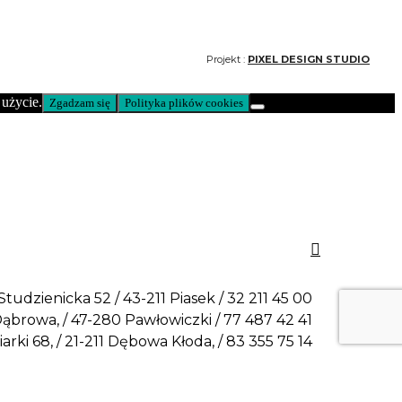
Projekt :
PIXEL DESIGN STUDIO
 użycie.
Zgadzam się
Polityka plików cookies
enicka 52 / 43-211 Piasek / 32 211 45 00
, / 47-280 Pawłowiczki / 77 487 42 41
8, / 21-211 Dębowa Kłoda, / 83 355 75 14
 Studzienicka 52 / 43-211 Piasek / 32 211 45 00
ąbrowa, / 47-280 Pawłowiczki / 77 487 42 41
arki 68, / 21-211 Dębowa Kłoda, / 83 355 75 14