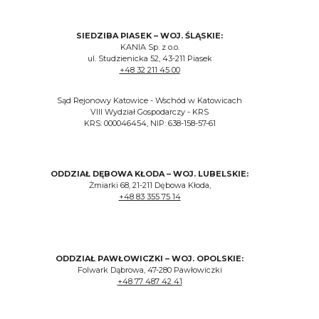
SIEDZIBA PIASEK – WOJ. ŚLĄSKIE:
KANIA Sp. z o.o.
ul. Studzienicka 52, 43-211 Piasek
+48 32 211 45 00
Sąd Rejonowy Katowice - Wschód w Katowicach
VIII Wydział Gospodarczy - KRS
KRS: 000046454, NIP: 638-158-57-61
ODDZIAŁ DĘBOWA KŁODA – WOJ. LUBELSKIE:
Żmiarki 68, 21-211 Dębowa Kłoda,
+48 83 355 75 14
ODDZIAŁ PAWŁOWICZKI – WOJ. OPOLSKIE:
Folwark Dąbrowa, 47-280 Pawłowiczki
+48 77 487 42 41