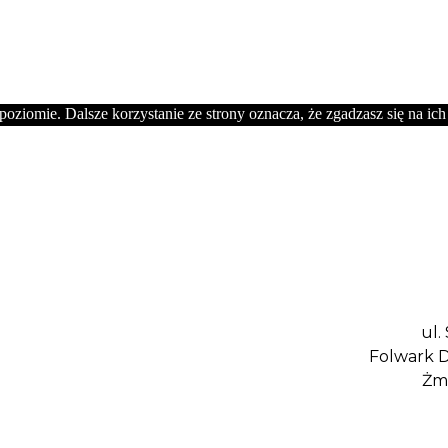
oziomie. Dalsze korzystanie ze strony oznacza, że zgadzasz się na ich
ul. Studzi
Folwark Dąbrowa
Żmiarki 6
ul.
Folwark D
Żmi