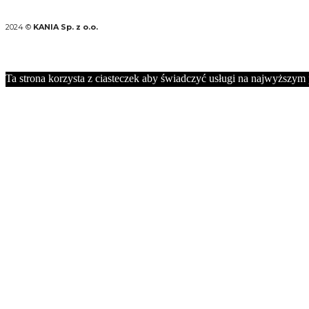
2024 ©
KANIA Sp. z o.o.
Ta strona korzysta z ciasteczek aby świadczyć usługi na najwyższym p