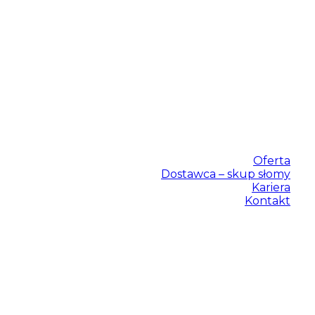
Home
Firma
Aktualności
Oferta
Dostawca – skup słomy
Kariera
Kontakt
Home
Firma
Aktualności
Oferta
Dostawca – skup słomy
Kariera
Kontakt