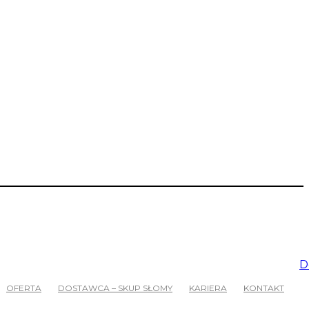
D
OFERTA
DOSTAWCA – SKUP SŁOMY
KARIERA
KONTAKT